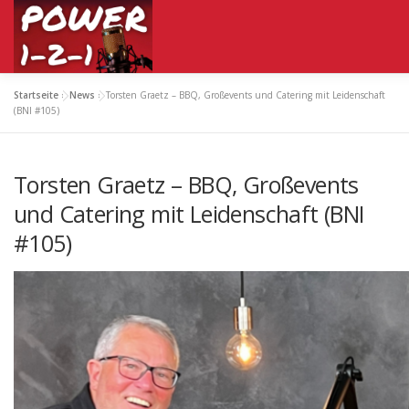
Zum
Inhalt
springen
Startseite
»
News
»
Torsten Graetz – BBQ, Großevents und Catering mit Leidenschaft
HOME
TERMIN
PODCAST ABONNIEREN
KONTA
(BNI #105)
Torsten Graetz – BBQ, Großevents
und Catering mit Leidenschaft (BNI
#105)