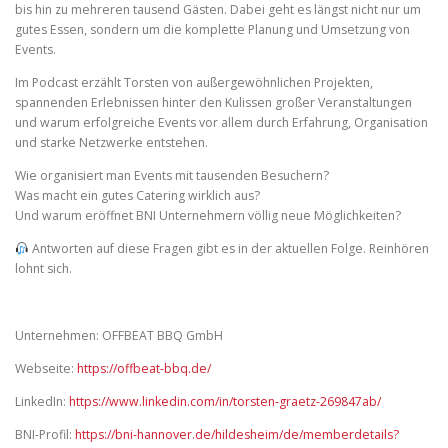
bis hin zu mehreren tausend Gästen. Dabei geht es längst nicht nur um
gutes Essen, sondern um die komplette Planung und Umsetzung von
Events.
Im Podcast erzählt Torsten von außergewöhnlichen Projekten,
spannenden Erlebnissen hinter den Kulissen großer Veranstaltungen
und warum erfolgreiche Events vor allem durch Erfahrung, Organisation
und starke Netzwerke entstehen.
Wie organisiert man Events mit tausenden Besuchern?
Was macht ein gutes Catering wirklich aus?
Und warum eröffnet BNI Unternehmern völlig neue Möglichkeiten?
Antworten auf diese Fragen gibt es in der aktuellen Folge. Reinhören
lohnt sich.
Unternehmen: OFFBEAT BBQ GmbH
Webseite:
https://offbeat-bbq.de/
LinkedIn:
https://www.linkedin.com/in/torsten-graetz-269847ab/
BNI-Profil:
https://bni-hannover.de/hildesheim/de/memberdetails?