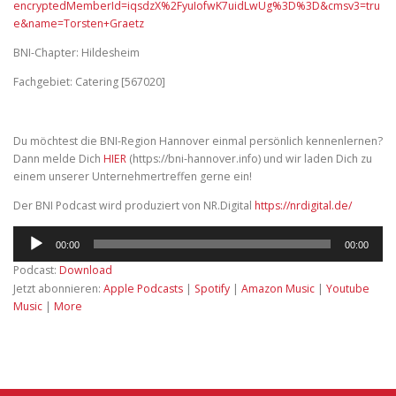
encryptedMemberId=iqsdzX%2FyuIofwK7uidLwUg%3D%3D&cmsv3=tru
e&name=Torsten+Graetz
BNI-Chapter: Hildesheim
Fachgebiet: Catering [567020]
Du möchtest die BNI-Region Hannover einmal persönlich kennenlernen?
Dann melde Dich
HIER
(https://bni-hannover.info) und wir laden Dich zu
einem unserer Unternehmertreffen gerne ein!
Der BNI Podcast wird produziert von NR.Digital
https://nrdigital.de/
Audio-
00:00
00:00
Player
Podcast:
Download
Jetzt abonnieren:
Apple Podcasts
|
Spotify
|
Amazon Music
|
Youtube
Music
|
More