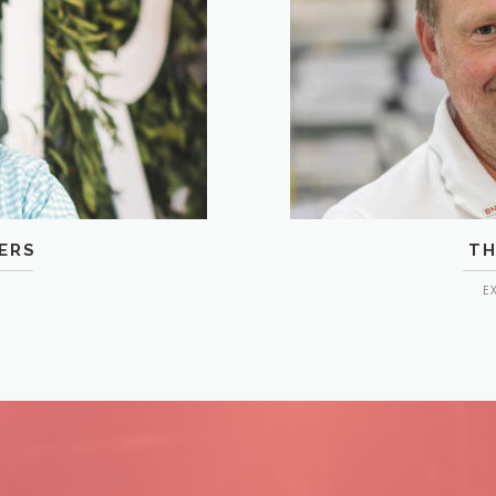
ERS
TH
E