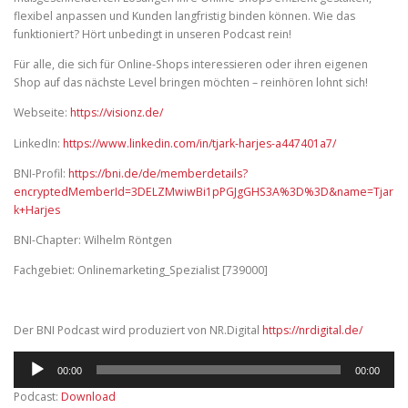
flexibel anpassen und Kunden langfristig binden können. Wie das
funktioniert? Hört unbedingt in unseren Podcast rein!
Für alle, die sich für Online-Shops interessieren oder ihren eigenen
Shop auf das nächste Level bringen möchten – reinhören lohnt sich!
Webseite:
https://visionz.de/
LinkedIn:
https://www.linkedin.com/in/tjark-harjes-a447401a7/
BNI-Profil:
https://bni.de/de/memberdetails?
encryptedMemberId=3DELZMwiwBi1pPGJgGHS3A%3D%3D&name=Tjar
k+Harjes
BNI-Chapter: Wilhelm Röntgen
Fachgebiet: Onlinemarketing_Spezialist [739000]
Der BNI Podcast wird produziert von NR.Digital
https://nrdigital.de/
Audio-
00:00
00:00
Player
Podcast:
Download