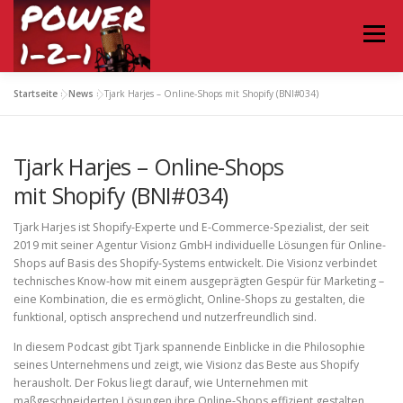
Zum
Inhalt
Menü
springen
Startseite
»
News
»
Tjark Harjes – Online-Shops mit Shopify (BNI#034)
HOME
TERMIN
PODCAST ABONNIEREN
Tjark Harjes – Online-Shops
KONTAKT
mit Shopify (BNI#034)
Tjark Harjes ist Shopify-Experte und E-Commerce-Spezialist, der seit
2019 mit seiner Agentur Visionz GmbH individuelle Lösungen für Online-
Shops auf Basis des Shopify-Systems entwickelt. Die Visionz verbindet
technisches Know-how mit einem ausgeprägten Gespür für Marketing –
eine Kombination, die es ermöglicht, Online-Shops zu gestalten, die
funktional, optisch ansprechend und nutzerfreundlich sind.
In diesem Podcast gibt Tjark spannende Einblicke in die Philosophie
seines Unternehmens und zeigt, wie Visionz das Beste aus Shopify
herausholt. Der Fokus liegt darauf, wie Unternehmen mit
maßgeschneiderten Lösungen ihre Online-Shops effizient gestalten,