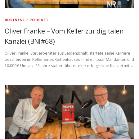
BUSINESS
/
PODCAST
Oliver Franke – Vom Keller zur digitalen
Kanzlei (BNI#68)
Oliver Franke, Steuerberater aus Leidenschaft, startete seine Karriere
bescheiden im Keller eines Reihenhauses – mit ein paar Mandanten und
10.000 € Umsatz. 25 Jahre später führt er eine erfolgreiche Kanzlei mit …