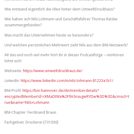
Wie entstand eigentlich die Idee hinter dem UmweltDruckhaus?
Wie haben sich Nils Lohmann und Geschäftsführer Thomas Rätzke
zusammengefunden?
Was macht das Unternehmen heute so besonders?
Und welchen persönlichen Mehrwert zieht Nils aus dem BNI-Netzwerk?
All das und noch viel mehr hört ihr in dieser Podcastfolge – reinhören
lohnt sich!
Webseite:
https://www.umweltdruckhaus.de/
LinkedIn:
https://www.linkedin.com/in/nils-lohmann-81223a1b1/
BNI-Profil:
https://bni-hannover.de/de/memberdetails?
encryptedMemberId=cKMaDtWa%2FflA3nsugwRYDw%3D%3D&cmsv3=t
rue&name=Nils+Lohmann
BNI-Chapter: Ferdinand Braun
Fachgebiet: Druckerei [731030]