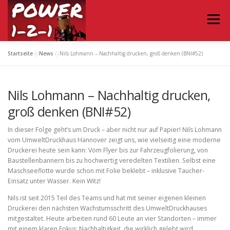
Zum
Inhalt
Menü
springen
Startseite
»
News
»
Nils Lohmann – Nachhaltig drucken, groß denken (BNI#52)
HOME
TERMIN
PODCAST ABONNIEREN
Nils Lohmann – Nachhaltig drucken,
KONTAKT
groß denken (BNI#52)
In dieser Folge geht’s um Druck – aber nicht nur auf Papier! Nils Lohmann
vom UmweltDruckhaus Hannover zeigt uns, wie vielseitig eine moderne
Druckerei heute sein kann: Vom Flyer bis zur Fahrzeugfolierung, von
Baustellenbannern bis zu hochwertig veredelten Textilien. Selbst eine
Maschseeflotte wurde schon mit Folie beklebt – inklusive Taucher-
Einsatz unter Wasser. Kein Witz!
Nils ist seit 2015 Teil des Teams und hat mit seiner eigenen kleinen
Druckerei den nächsten Wachstumsschritt des UmweltDruckhauses
mitgestaltet. Heute arbeiten rund 60 Leute an vier Standorten – immer
mit einem klaren Fokus: Nachhaltigkeit, die wirklich gelebt wird.