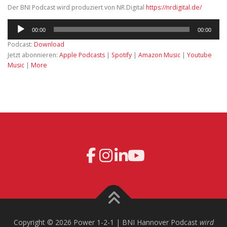
Der BNI Podcast wird produziert von NR.Digital
https://nrdigital.de/
Audio-
00:00
00:00
Player
Podcast:
Download
Jetzt abonnieren:
Apple Podcasts
|
Spotify
|
Amazon Music
|
Youtube
Music
|
More
Copyright © 2026 Power 1-2-1 | BNI Hannover Podcast
wird