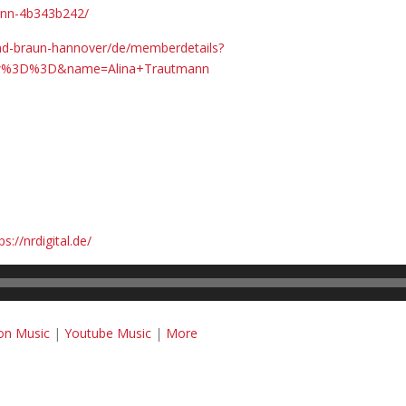
mann-4b343b242/
nand-braun-hannover/de/memberdetails?
4w%3D%3D&name=Alina+Trautmann
ps://nrdigital.de/
n Music
|
Youtube Music
|
More