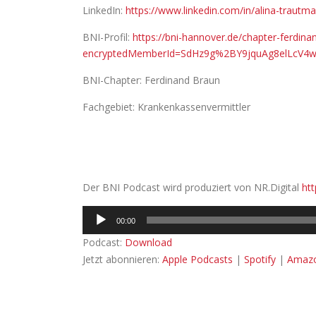
LinkedIn:
https://www.linkedin.com/in/alina-traut
BNI-Profil:
https://bni-hannover.de/chapter-ferdi
encryptedMemberId=SdHz9g%2BY9jquAg8elLcV
BNI-Chapter: Ferdinand Braun
Fachgebiet: Krankenkassenvermittler
Der BNI Podcast wird produziert von NR.Digital
htt
Audio-
00:00
Player
Podcast:
Download
Jetzt abonnieren:
Apple Podcasts
|
Spotify
|
Amazo