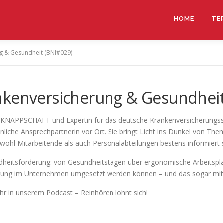
HOME
TE
g & Gesundheit (BNI#029)
nkenversicherung & Gesundheit
 KNAPPSCHAFT und Expertin für das deutsche Krankenversicherungssys
nliche Ansprechpartnerin vor Ort. Sie bringt Licht ins Dunkel von T
wohl Mitarbeitende als auch Personalabteilungen bestens informiert s
undheitsförderung: von Gesundheitstagen über ergonomische Arbeitspl
erung im Unternehmen umgesetzt werden können – und das sogar mit
r in unserem Podcast – Reinhören lohnt sich!