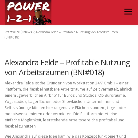
Zum
Inhalt
Menü
springen
Startseite
»
News
»
Alexandra Felde – Profitable Nutzung von Arbeitsräumen
HOME
TERMIN
PODCAST ABONNIEREN
(BNI#018)
Alexandra Felde – Profitable Nutzung
KONTAKT
von Arbeitsräumen (BNI#018)
Alexandra Felde ist die Gründerin von Workstation 24/7 GmbH – einer
Plattform, die flexibel nutzbare Arbeitsräume auf Zeit vermittelt, ähnlich
einem „gewerblichen Airbnb“ für Büros und Studios. Ob Büroräume,
Yogastudios, Lagerflächen oder Showküchen: Unternehmen und
Selbstständige können hier ungenutzte Flächen stunden-, tage- oder
monatsweise mieten oder vermieten. Die Plattform bietet eine
einfache Möglichkeit, leerstehende Arbeitsbereiche profitabel und
flexibel zu nutzen.
Wie Alexandra auf diese Idee kam, wie das Konzept funktioniert und