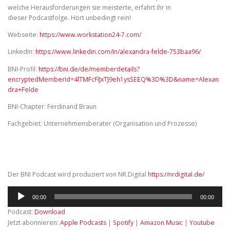
welche Herausforderungen sie meisterte, erfahrt ihr in
dieser Podcastfolge. Hört unbedingt rein!
Webseite:
https://www.workstation24-7.com/
LinkedIn:
https://www.linkedin.com/in/alexandra-felde-753baa96/
BNI-Profil:
https://bni.de/de/memberdetails?
encryptedMemberId=4lTMFcFlJxTJ9eh1ysSEEQ%3D%3D&name=Alexan
dra+Felde
BNI-Chapter: Ferdinand Braun
Fachgebiet: Unternehmensberater (Organisation und Prozesse)
Der BNI Podcast wird produziert von NR.Digital
https://nrdigital.de/
Audio-
00:00
00:00
Player
Podcast:
Download
Jetzt abonnieren:
Apple Podcasts
|
Spotify
|
Amazon Music
|
Youtube